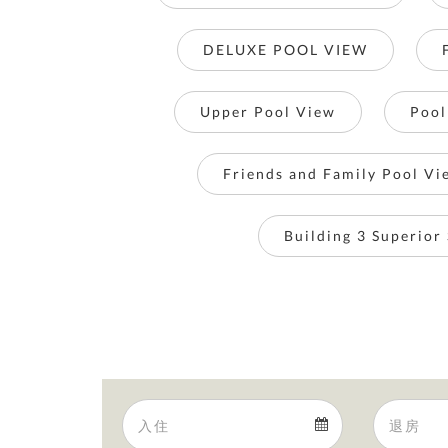
DELUXE POOL VIEW
Upper Pool View
Pool
Friends and Family Pool Vi
Building 3 Superior
Arrival