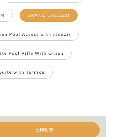
OM
GRAND JACUZZI
ken Pool Access with Jacuzzi
ate Pool Villa With Onsen
Suite with Terrace
立即预定