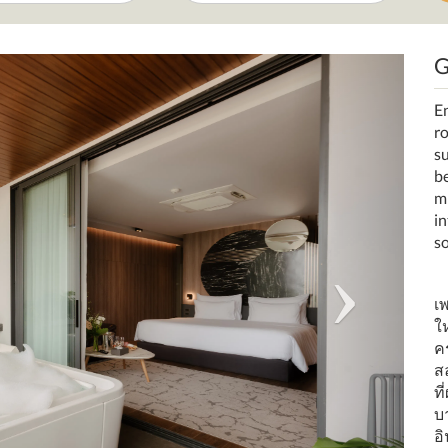
Departure
Guests
calendar
calendar
Next
E
r
s
b
m
i
s
เ
ใ
ค
ส
ที
บ
อ