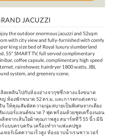
GRAND JACUZZI
njoy the outdoor enormous jacuzzi and 52sqm
oom with city view and fully-furnished with comfy
uper king size bed of Royal luxury slumberland
ed, 55" SMART TV, full served complimentary
inibar, coffee capsule, complimentary high speed
nternet, rainshower, hairdryer 1800 watts, JBL
ound system, and greenery scene.
พลิดเพลินไปกับห้องอ่างจากุซซี่กลางแจ้งขนาด
หญ่ ห้องพักขนาด 52 ตร.ม. และการตกแต่งครบ
รัน ให้คุณสัมผัสความนุ่มสบายเป็นพิเศษจากเตียง
ลัมเบอร์แลนด์ขนาด 7 ฟุต พร้อมด้วยชุดเครื่องนอน
่ผลิตจากเส้นใยผ้าคุณภาพสูง สมาร์ททีวี 55 นิ้ว มินิ
าร์แบบครบครัน เครื่องทำกาแฟแคปซูล
ินเทอร์เน็ตความเร็วสูง ห้องอาบน้ำเรนชาวเวอร์