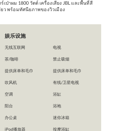
ร์เป่าผม 1800 วัตต์ เครื่องเสียง JBL และพื้นที่สี
ขียว พร้อมทัศนียภาพของวิวเมือง
娱乐设施
无线互联网
电视
茶/咖啡
禁止吸烟
提供床单和毛巾
提供床单和毛巾
吹风机
有线/卫星电视
空调
浴缸
阳台
浴袍
办公桌
迷你冰箱
iPod播放器
按摩浴缸